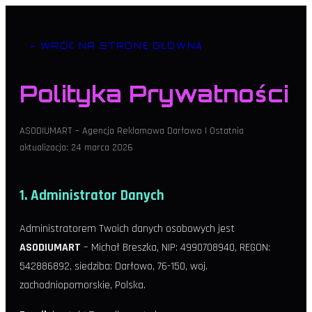
← WRÓĆ NA STRONĘ GŁÓWNĄ
Polityka Prywatności
ASODIUMART – Agencja Reklamowa Darłowo | Ostatnia
aktualizacja: 24 marca 2026
1. Administrator Danych
Administratorem Twoich danych osobowych jest
ASODIUMART
– Michał Breszka, NIP: 4990708940, REGON:
542886892, siedziba: Darłowo, 76-150, woj.
zachodniopomorskie, Polska.