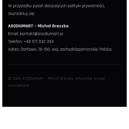
W przypadku pytań dotyczących polityki prywatności,
skontaktuj się:
ASODIUMART – Michał Breszka
Email: kontakt@asodiumart.pl
Telefon: +48 517 032 393
Adres: Darłowo, 76-150, woj. zachodniopomorskie, Polska
© 2026 ASODIUMART – Michał Breszka. Wszystkie prawa
zastrzeżone.